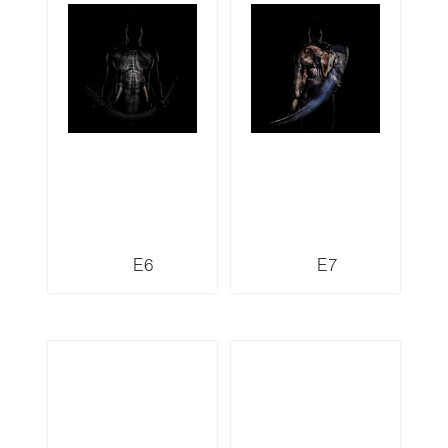
E6
E7