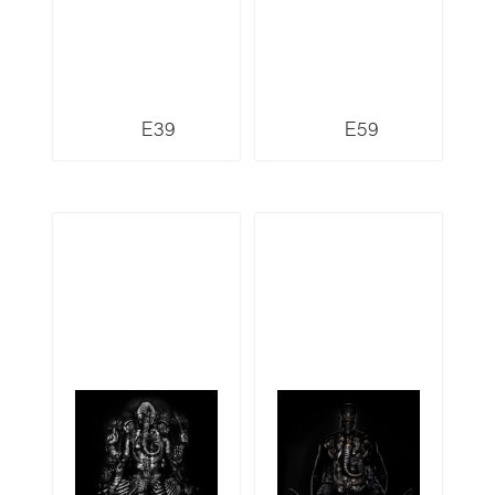
E39
E59