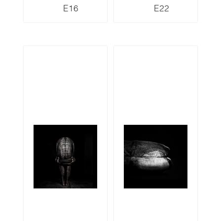
E16
E22