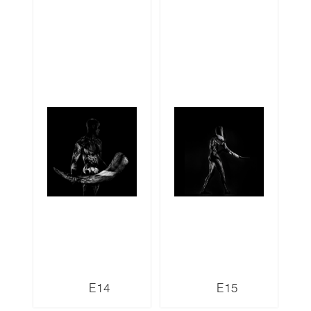
E14
E15