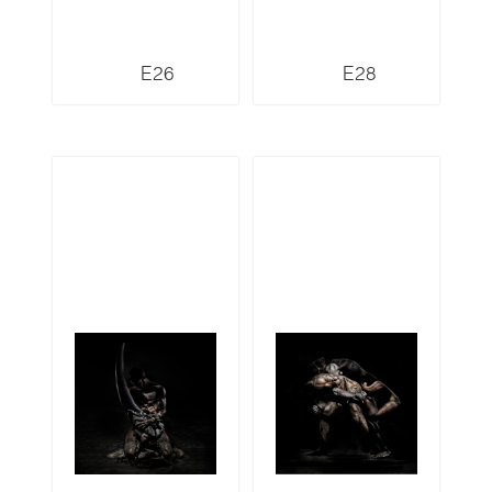
E26
E28