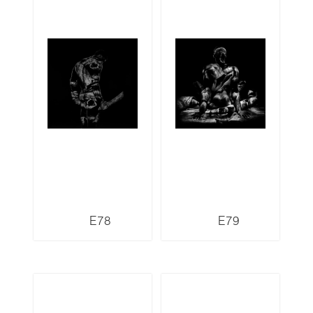
E78
E79