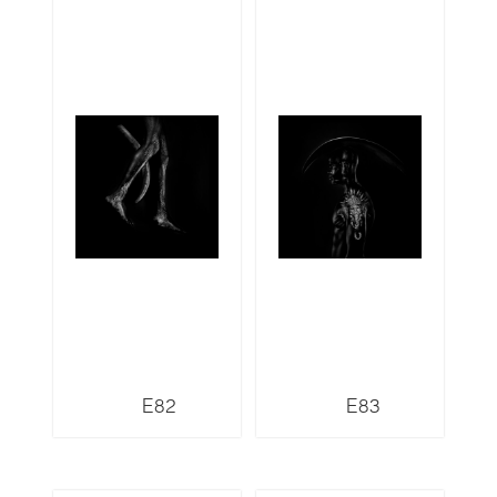
E82
E83