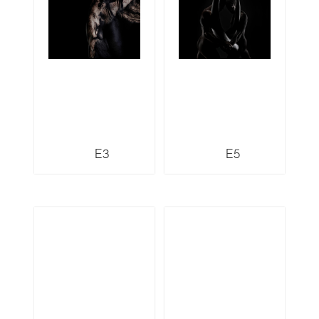
E3
E5