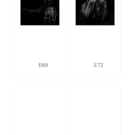
E69
E72